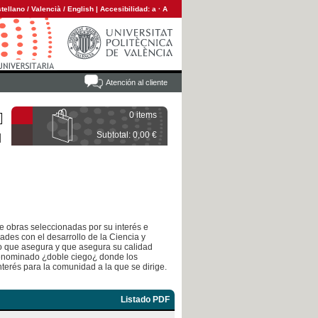
tellano
/
Valencià
/
English
|
Accesibilidad:
a
·
A
Atención al cliente
0 items
Subtotal: 0,00 €
e obras seleccionadas por su interés e
ades con el desarrollo de la Ciencia y
llo que asegura y que asegura su calidad
denominado ¿doble ciego¿ donde los
terés para la comunidad a la que se dirige.
Listado PDF