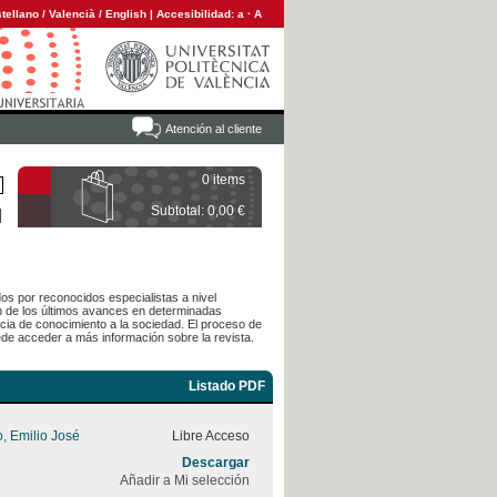
tellano
/
Valencià
/
English
|
Accesibilidad:
a
·
A
Atención al cliente
0 items
Subtotal: 0,00 €
dos por reconocidos especialistas a nivel
ón de los últimos avances en determinadas
cia de conocimiento a la sociedad. El proceso de
de acceder a más información sobre la revista.
Listado PDF
o, Emilio José
Libre Acceso
Descargar
Añadir a Mi selección