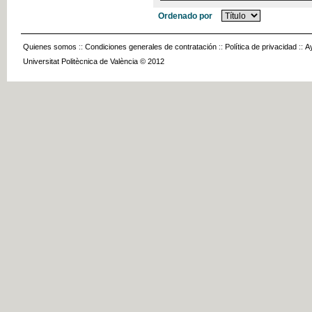
Ordenado por
Quienes somos
::
Condiciones generales de contratación
::
Política de privacidad
::
A
Universitat Politècnica de València © 2012