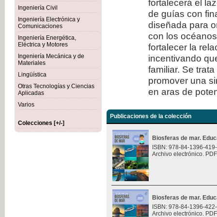
fortalecerá el l
Ingeniería Civil
de guías con fi
Ingeniería Electrónica y
diseñada para or
Comunicaciones
con los océanos.
Ingeniería Energética,
Eléctrica y Motores
fortalecer la rel
Ingeniería Mecánica y de
incentivando que
Materiales
familiar. Se trat
Lingüística
promover una sin
Otras Tecnologías y Ciencias
en aras de potenc
Aplicadas
Varios
Publicaciones de la colección
Colecciones [+/-]
Biosferas de mar. Educ
ISBN: 978-84-1396-419
Archivo electrónico. PDF
Biosferas de mar. Educ
ISBN: 978-84-1396-422
Archivo electrónico. PDF