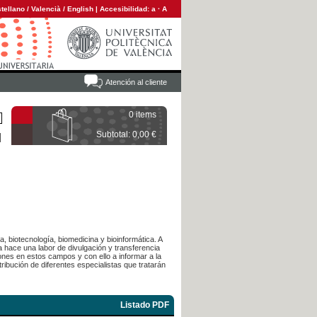
tellano
/
Valencià
/
English
|
Accesibilidad:
a
·
A
Atención al cliente
0 items
Subtotal: 0,00 €
 biotecnología, biomedicina y bioinformática. A
a hace una labor de divulgación y transferencia
iones en estos campos y con ello a informar a la
ibución de diferentes especialistas que tratarán
Listado PDF