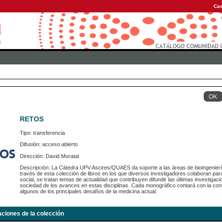
Cas
RETOS
Tipo: transferencia
Difusión: acceso abierto
Dirección: David Moratal
Descripción: La Cátedra UPV Ascires/QUAES da soporte a las áreas de bioingeniería,
través de esta colección de libros en los que diversos investigadores colaboran par
social, se tratan temas de actualidad que contribuyen difundir las últimas investigac
sociedad de los avances en estas disciplinas. Cada monográfico contará con la contr
algunos de los principales desafíos de la medicina actual.
aciones de la colección