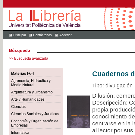
Principal
Contáctenos
Acceder
Búsqueda
>> Búsqueda avanzada
Cuadernos de
Materias [+/-]
Agronomía, Hidráulica y
Tipo: divulgación
Medio Natural
Arquitectura y Urbanismo
Difusión: comerc
Arte y Humanidades
Descripcción: C
Ciencias
propia producció
Ciencias Sociales y Jurídicas
conocimiento de
Economía y Organización de
centrarse en la 
Empresas
al lector por sus
Informática