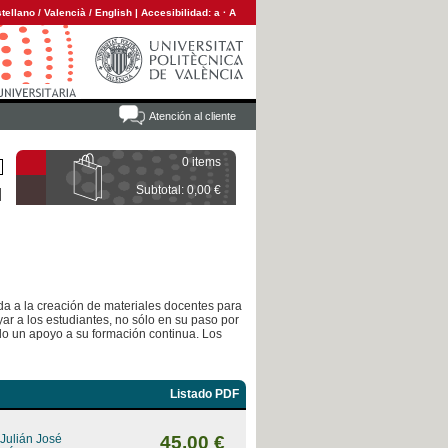
tellano
/
Valencià
/
English
|
Accesibilidad:
a
·
A
Atención al cliente
0 items
Subtotal: 0,00 €
ada a la creación de materiales docentes para
ar a los estudiantes, no sólo en su paso por
ndo un apoyo a su formación continua. Los
Listado PDF
 Julián José
45,00 €