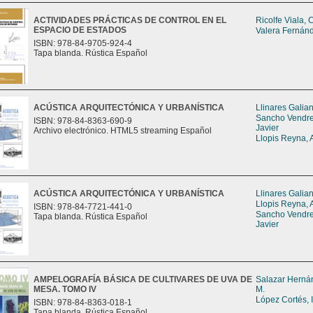
ACTIVIDADES PRÁCTICAS DE CONTROL EN EL
Ricolfe Viala, 
ESPACIO DE ESTADOS
Valera Fernán
ISBN: 978-84-9705-924-4
Tapa blanda. Rústica Español
ACÚSTICA ARQUITECTÓNICA Y URBANÍSTICA
Llinares Galia
Sancho Vendrel
ISBN: 978-84-8363-690-9
Javier
Archivo electrónico. HTML5 streaming Español
Llopis Reyna, 
ACÚSTICA ARQUITECTÓNICA Y URBANÍSTICA
Llinares Galia
Llopis Reyna, 
ISBN: 978-84-7721-441-0
Sancho Vendrel
Tapa blanda. Rústica Español
Javier
AMPELOGRAFÍA BÁSICA DE CULTIVARES DE UVA DE
Salazar Herná
MESA. TOMO IV
M.
López Cortés, 
ISBN: 978-84-8363-018-1
Tapa blanda. Rústica Español