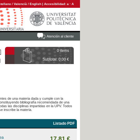
tellano
/
Valencià
/
English
|
Accesibilidad:
a
·
A
Atención al cliente
0 items
Subtotal: 0,00 €
diantes de una materia dada y cumple con la
 constituyendo bibliografía recomendada de una
das las disciplinas impartidas en la UPV. Todos
e inscribe la materia.
Listado PDF
rea
17,81 €