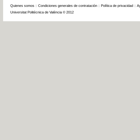
Quienes somos
::
Condiciones generales de contratación
::
Política de privacidad
::
A
Universitat Politècnica de València © 2012