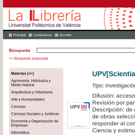
Principal
Contáctenos
Acceder
Búsqueda
>> Búsqueda avanzada
UPV[Scientia
Materias [+/-]
Agronomía, Hidráulica y
Tipo: investigació
Medio Natural
Arquitectura y Urbanismo
Difusión: acceso
Arte y Humanidades
Revisión por pa
Ciencias
Descripción: de 
Ciencias Sociales y Jurídicas
de obras selecci
Economía y Organización de
responder al com
Empresas
Ciencia y estimul
Informática