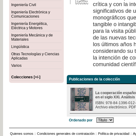
crítica y con la i
Ingeniería Civil
significativos de
Ingeniería Electrónica y
monográficos que 
Comunicaciones
tangible o intang
Ingeniería Energética,
Eléctrica y Motores
para la visita púb
Ingeniería Mecánica y de
de las nuevas tec
Materiales
los últimos años h
Lingüística
considerando su t
Otras Tecnologías y Ciencias
la intención de c
Aplicadas
comunidad científ
Varios
Colecciones [+/-]
Publicaciones de la colección
La cooperación españo
en el siglo XXI. Análisi
ISBN: 978-84-1396-012
Archivo electrónico. PDF
Ordenado por
Quienes somos
::
Condiciones generales de contratación
::
Política de privacidad
::
A