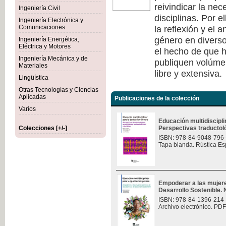
reivindicar la nec
Ingeniería Civil
disciplinas. Por e
Ingeniería Electrónica y
la reflexión y el 
Comunicaciones
género en diverso
Ingeniería Energética,
Eléctrica y Motores
el hecho de que h
Ingeniería Mecánica y de
publiquen volúmen
Materiales
libre y extensiva.
Lingüística
Otras Tecnologías y Ciencias
Aplicadas
Publicaciones de la colección
Varios
Educación multidiscipli
Colecciones [+/-]
Perspectivas traductológ
ISBN: 978-84-9048-796
Tapa blanda. Rústica Es
Empoderar a las mujere
Desarrollo Sostenible.
ISBN: 978-84-1396-214
Archivo electrónico. PDF