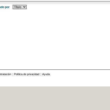
do por
tratación
::
Política de privacidad
::
Ayuda