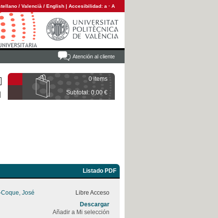
tellano
/
Valencià
/
English
|
Accesibilidad:
a
·
A
Atención al cliente
0 items
Subtotal: 0,00 €
Listado PDF
z-Coque, José
Libre Acceso
Descargar
Añadir a Mi selección