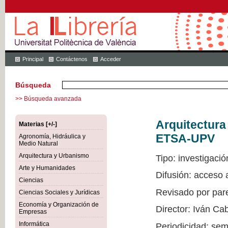
Principal
Contáctenos
Acceder
Búsqueda
>> Búsqueda avanzada
Arquitectur
Materias [+/-]
ETSA-UPV
Agronomía, Hidráulica y
Medio Natural
Arquitectura y Urbanismo
Tipo: investigació
Arte y Humanidades
Difusión: acceso
Ciencias
Revisado por par
Ciencias Sociales y Jurídicas
Economía y Organización de
Director: Iván Ca
Empresas
Informática
Periodicidad: sem