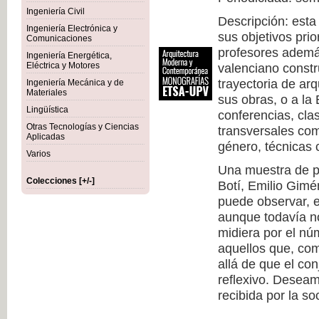
Ingeniería Civil
Descripción: esta
Ingeniería Electrónica y
sus objetivos prio
Comunicaciones
profesores además
Ingeniería Energética,
Eléctrica y Motores
valenciano constr
trayectoria de arq
Ingeniería Mecánica y de
Materiales
sus obras, o a la
Lingüística
conferencias, cla
Otras Tecnologías y Ciencias
transversales com
Aplicadas
género, técnicas c
Varios
Una muestra de pr
Colecciones [+/-]
Botí, Emilio Gimé
puede observar, 
aunque todavía no
midiera por el nú
aquellos que, co
allá de que el co
reflexivo. Deseam
recibida por la so