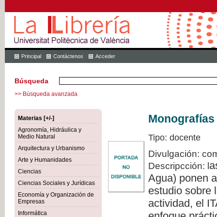
Principal
Contáctenos
Acceder
Búsqueda
>> Búsqueda avanzada
Monografías 
Materias [+/-]
Agronomía, Hidráulica y
Tipo: docente
Medio Natural
Arquitectura y Urbanismo
Divulgación: com
Arte y Humanidades
a
Descripcción: l
Ciencias
Agua) ponen a 
Ciencias Sociales y Jurídicas
estudio sobre l
Economía y Organización de
actividad, el 
Empresas
Informática
enfoque prácti