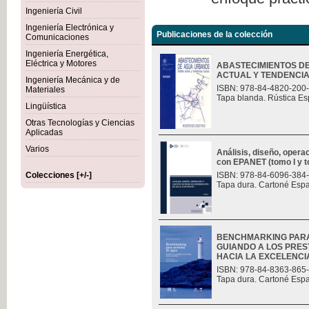
Ingeniería Civil
Ingeniería Electrónica y
Publicaciones de la colección
Comunicaciones
Ingeniería Energética,
Eléctrica y Motores
ABASTECIMIENTOS D
ACTUAL Y TENDENCI
Ingeniería Mecánica y de
ISBN: 978-84-4820-200
Materiales
Tapa blanda. Rústica Es
Lingüística
Otras Tecnologías y Ciencias
Aplicadas
Varios
Análisis, diseño, opera
con EPANET (tomo I y t
Colecciones [+/-]
ISBN: 978-84-6096-384
Tapa dura. Cartoné Esp
BENCHMARKING PARA
GUIANDO A LOS PRES
HACIA LA EXCELENCI
ISBN: 978-84-8363-865
Tapa dura. Cartoné Esp