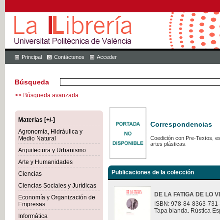
Principal
Contáctenos
Acceder
Búsqueda
>> Búsqueda avanzada
Materias [+/-]
Correspondencias
Agronomía, Hidráulica y
Medio Natural
Coedición con Pre-Textos, est
artes plásticas.
Arquitectura y Urbanismo
Arte y Humanidades
Publicaciones de la colección
Ciencias
Ciencias Sociales y Jurídicas
DE LA FATIGA DE LO V
Economía y Organización de
ISBN: 978-84-8363-731
Empresas
Tapa blanda. Rústica Es
Informática