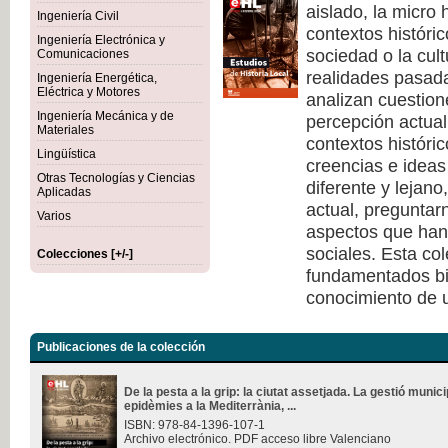
aislado, la micro 
Ingeniería Civil
contextos históri
Ingeniería Electrónica y
sociedad o la cult
Comunicaciones
realidades pasad
Ingeniería Energética,
Eléctrica y Motores
analizan cuestione
Ingeniería Mecánica y de
percepción actual 
Materiales
contextos históri
Lingüística
creencias e ideas
Otras Tecnologías y Ciencias
diferente y lejano
Aplicadas
actual, pregunta
Varios
aspectos que han 
sociales. Esta co
Colecciones [+/-]
fundamentados bi
conocimiento de u
Publicaciones de la colección
De la pesta a la grip: la ciutat assetjada. La gestió munici
epidèmies a la Mediterrània, ...
ISBN: 978-84-1396-107-1
Archivo electrónico. PDF acceso libre Valenciano