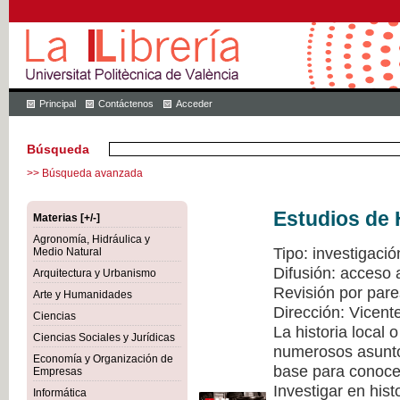
Principal
Contáctenos
Acceder
Búsqueda
>> Búsqueda avanzada
Estudios de 
Materias [+/-]
Agronomía, Hidráulica y
Tipo: investigació
Medio Natural
Difusión: acceso 
Arquitectura y Urbanismo
Revisión por pare
Arte y Humanidades
Dirección: Vicen
Ciencias
La historia local
Ciencias Sociales y Jurídicas
numerosos asuntos
Economía y Organización de
base para conocer
Empresas
Investigar en hist
Informática