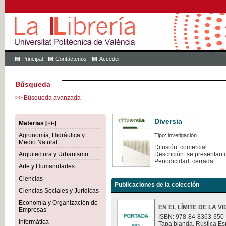
Principal
Contáctenos
Acceder
Búsqueda
>> Búsqueda avanzada
Diversia
Materias [+/-]
Agronomía, Hidráulica y
Tipo: invetigación
Medio Natural
Difusión: comercial
Arquitectura y Urbanismo
Descrición: se presentan 
Periodicidad: cerrada
Arte y Humanidades
Ciencias
Publicaciones de la colección
Ciencias Sociales y Jurídicas
Economía y Organización de
EN EL LÍMITE DE LA V
Empresas
ISBN: 978-84-8363-350
Informática
Tapa blanda. Rústica Es