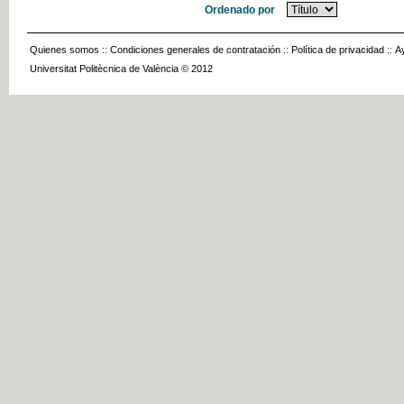
Ordenado por
Quienes somos
::
Condiciones generales de contratación
::
Política de privacidad
::
A
Universitat Politècnica de València © 2012