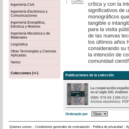
crítica y con la i
Ingeniería Civil
significativos de
Ingeniería Electrónica y
monográficos que 
Comunicaciones
tangible o intang
Ingeniería Energética,
Eléctrica y Motores
para la visita púb
Ingeniería Mecánica y de
de las nuevas tec
Materiales
los últimos años h
Lingüística
considerando su t
Otras Tecnologías y Ciencias
la intención de c
Aplicadas
comunidad científ
Varios
Colecciones [+/-]
Publicaciones de la colección
La cooperación españo
en el siglo XXI. Análisi
ISBN: 978-84-1396-012
Archivo electrónico. PDF
Ordenado por
Quienes somos
::
Condiciones generales de contratación
::
Política de privacidad
::
A