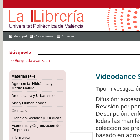
Principal
Contáctenos
Acceder
Búsqueda
>> Búsqueda avanzada
Videodance 
Materias [+/-]
Agronomía, Hidráulica y
Tipo: investigació
Medio Natural
Arquitectura y Urbanismo
Difusión: acceso
Arte y Humanidades
Revisión por pa
Ciencias
Descripción: en
Ciencias Sociales y Jurídicas
todas las manif
Economía y Organización de
colección se pr
Empresas
basado en aproxi
Informática