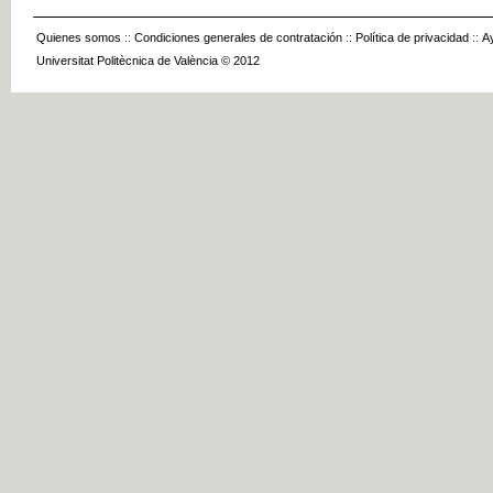
Quienes somos
::
Condiciones generales de contratación
::
Política de privacidad
::
A
Universitat Politècnica de València © 2012