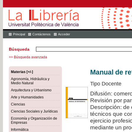
Principal
Contáctenos
Acceder
Búsqueda
>> Búsqueda avanzada
Manual de re
Materias [+/-]
Agronomía, Hidráulica y
Tipo Docente
Medio Natural
Arquitectura y Urbanismo
Difusión: comerc
Arte y Humanidades
Revisión por pa
Ciencias
Descripción: de 
Ciencias Sociales y Jurídicas
técnicos que con
Economía y Organización de
ejercicio profes
Empresas
mediante un proc
Informática