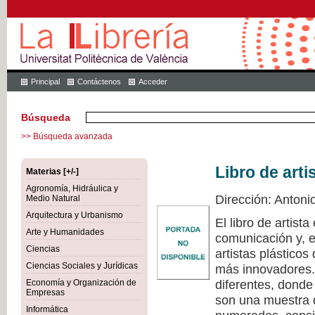
Principal
Contáctenos
Acceder
Búsqueda
>> Búsqueda avanzada
Libro de arti
Materias [+/-]
Agronomía, Hidráulica y
Dirección: Antoni
Medio Natural
Arquitectura y Urbanismo
El libro de artist
Arte y Humanidades
comunicación y, e
Ciencias
artistas plástico
Ciencias Sociales y Jurídicas
más innovadores. 
diferentes, donde
Economía y Organización de
Empresas
son una muestra d
Informática