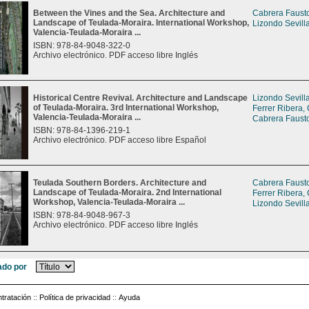
Between the Vines and the Sea. Architecture and
Cabrera Fausto
Landscape of Teulada-Moraira. International Workshop,
Lizondo Sevill
Valencia-Teulada-Moraira ...
ISBN: 978-84-9048-322-0
Archivo electrónico. PDF acceso libre Inglés
Historical Centre Revival. Architecture and Landscape
Lizondo Sevill
of Teulada-Moraira. 3rd International Workshop,
Ferrer Ribera,
Valencia-Teulada-Moraira ...
Cabrera Fausto
ISBN: 978-84-1396-219-1
Archivo electrónico. PDF acceso libre Español
Teulada Southern Borders. Architecture and
Cabrera Fausto
Landscape of Teulada-Moraira. 2nd International
Ferrer Ribera,
Workshop, Valencia-Teulada-Moraira ...
Lizondo Sevill
ISBN: 978-84-9048-967-3
Archivo electrónico. PDF acceso libre Inglés
do por
tratación
::
Política de privacidad
::
Ayuda