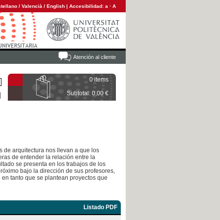
tellano
/
Valencià
/
English
|
Accesibilidad:
a
·
A
Atención al cliente
0 items
Subtotal: 0,00 €
 de arquitectura nos llevan a que los
ras de entender la relación entre la
sultado se presenta en los trabajos de los
róximo bajo la dirección de sus profesores,
d en tanto que se plantean proyectos que
Listado PDF