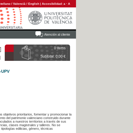
tellano
/
Valencià
/
English
|
Accesibilidad:
a
·
A
Atención al cliente
0 items
Subtotal: 0,00 €
A-UPV
s objetivos prioritarios, fomentar y promocionar la
ento del patrimonio valenciano construido durante
inculados a nuestros territorios a través de sus
cias, clases magistrales y talleres. No se
ipologías edilicias, género, técnicas