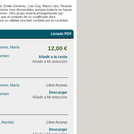
tí, Emilio Giménez, Luis Gay, Mauro Lleó, Ricardo
aciones muy destacables aunque todavía no hayan
ciones. Otro grupo estaría protagonizado por
que el conjunto de su cualificada obra
e su utilidad sea bien recibida por la sociedad.
Listado PDF
ueres, María
12,00 €
armen
Añadir a la cesta
Añadir a Mi selección
ueres, María
Libre Acceso
Descargar
armen
Añadir a Mi selección
, Marilda
Libre Acceso
Descargar