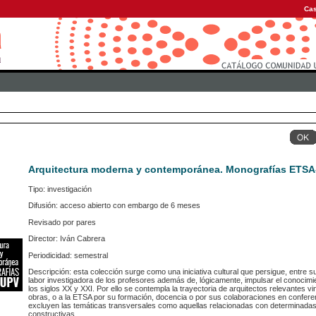
Cas
Arquitectura moderna y contemporánea. Monografías ETS
Tipo: investigación
Difusión: acceso abierto con embargo de 6 meses
Revisado por pares
Director: Iván Cabrera
Periodicidad: semestral
Descripción: esta colección surge como una iniciativa cultural que persigue, entre su
labor investigadora de los profesores además de, lógicamente, impulsar el conocimi
los siglos XX y XXI. Por ello se contempla la trayectoria de arquitectos relevantes v
obras, o a la ETSA por su formación, docencia o por sus colaboraciones en conferen
excluyen las temáticas transversales como aquellas relacionadas con determinadas t
constructivas...