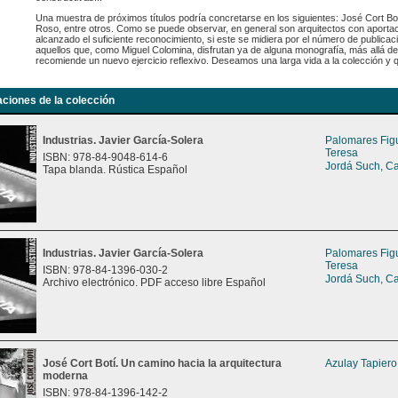
Una muestra de próximos títulos podría concretarse en los siguientes: José Cort Bo
Roso, entre otros. Como se puede observar, en general son arquitectos con aport
alcanzado el suficiente reconocimiento, si este se midiera por el número de publica
aquellos que, como Miguel Colomina, disfrutan ya de alguna monografía, más allá de 
recomiende un nuevo ejercicio reflexivo. Deseamos una larga vida a la colección y qu
aciones de la colección
Industrias. Javier García-Solera
Palomares Fig
Teresa
ISBN: 978-84-9048-614-6
Jordá Such, C
Tapa blanda. Rústica Español
Industrias. Javier García-Solera
Palomares Fig
Teresa
ISBN: 978-84-1396-030-2
Jordá Such, C
Archivo electrónico. PDF acceso libre Español
José Cort Botí. Un camino hacia la arquitectura
Azulay Tapiero
moderna
ISBN: 978-84-1396-142-2