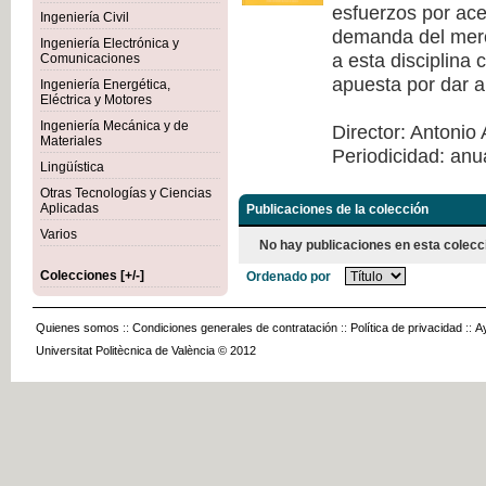
esfuerzos por acer
Ingeniería Civil
demanda del merca
Ingeniería Electrónica y
a esta disciplina
Comunicaciones
apuesta por dar a
Ingeniería Energética,
Eléctrica y Motores
Ingeniería Mecánica y de
Director: Antonio 
Materiales
Periodicidad: anu
Lingüística
Otras Tecnologías y Ciencias
Aplicadas
Publicaciones de la colección
Varios
No hay publicaciones en esta colecc
Colecciones [+/-]
Ordenado por
Quienes somos
::
Condiciones generales de contratación
::
Política de privacidad
::
A
Universitat Politècnica de València © 2012