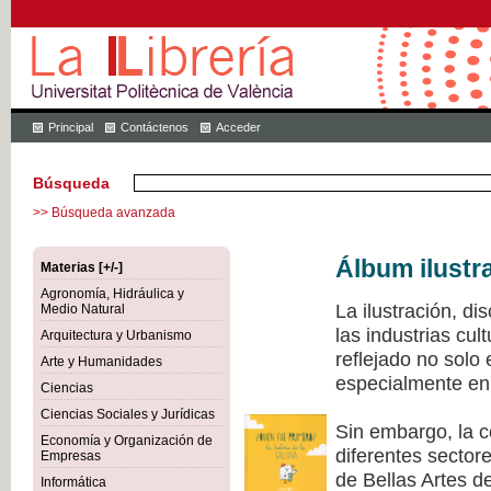
Principal
Contáctenos
Acceder
Búsqueda
>> Búsqueda avanzada
Álbum ilustr
Materias [+/-]
Agronomía, Hidráulica y
La ilustración, di
Medio Natural
las industrias cu
Arquitectura y Urbanismo
reflejado no solo
Arte y Humanidades
especialmente en 
Ciencias
Ciencias Sociales y Jurídicas
Sin embargo, la c
Economía y Organización de
diferentes sectore
Empresas
de Bellas Artes de
Informática