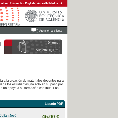
tellano
/
Valencià
/
English
|
Accesibilidad:
a
·
A
Atención al cliente
0 items
Subtotal: 0,00 €
ada a la creación de materiales docentes para
ar a los estudiantes, no sólo en su paso por
ndo un apoyo a su formación continua. Los
Listado PDF
 Julián José
45,00 €