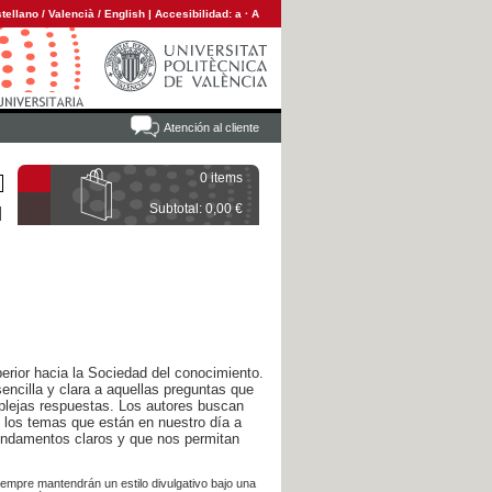
tellano
/
Valencià
/
English
|
Accesibilidad:
a
·
A
Atención al cliente
0 items
Subtotal: 0,00 €
erior hacia la Sociedad del conocimiento.
encilla y clara a aquellas preguntas que
lejas respuestas. Los autores buscan
e los temas que están en nuestro día a
undamentos claros y que nos permitan
iempre mantendrán un estilo divulgativo bajo una