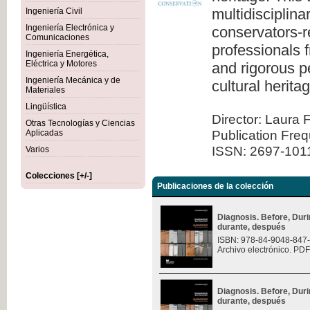
multidisciplina
Ingeniería Civil
Ingeniería Electrónica y
conservators-re
Comunicaciones
professionals 
Ingeniería Energética,
Eléctrica y Motores
and rigorous pe
Ingeniería Mecánica y de
cultural herita
Materiales
Lingüística
Director: Laura 
Otras Tecnologías y Ciencias
Publication Fre
Aplicadas
ISSN: 2697-101
Varios
Colecciones [+/-]
Publicaciones de la colección
Diagnosis. Before, Durin
durante, después
ISBN: 978-84-9048-847
Archivo electrónico. PDF
Diagnosis. Before, Durin
durante, después