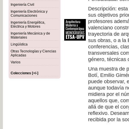
Ingeniería Civil
Descripción: esta
Ingeniería Electrónica y
sus objetivos prio
Comunicaciones
profesores además
Ingeniería Energética,
Eléctrica y Motores
valenciano constr
trayectoria de arq
Ingeniería Mecánica y de
Materiales
sus obras, o a la
Lingüística
conferencias, cla
Otras Tecnologías y Ciencias
transversales com
Aplicadas
género, técnicas c
Varios
Una muestra de pr
Colecciones [+/-]
Botí, Emilio Gimé
puede observar, 
aunque todavía no
midiera por el nú
aquellos que, co
allá de que el co
reflexivo. Deseam
recibida por la so