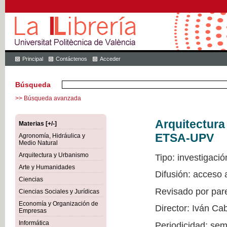
Principal
Contáctenos
Acceder
Búsqueda
>> Búsqueda avanzada
Arquitectur
Materias [+/-]
ETSA-UPV
Agronomía, Hidráulica y
Medio Natural
Arquitectura y Urbanismo
Tipo: investigació
Arte y Humanidades
Difusión: acceso
Ciencias
Revisado por par
Ciencias Sociales y Jurídicas
Economía y Organización de
Director: Iván Ca
Empresas
Informática
Periodicidad: sem