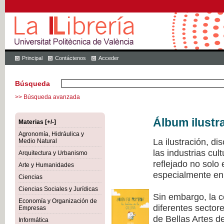
Principal
Contáctenos
Acceder
Búsqueda
>> Búsqueda avanzada
Álbum ilustr
Materias [+/-]
Agronomía, Hidráulica y
La ilustración, di
Medio Natural
las industrias cu
Arquitectura y Urbanismo
reflejado no solo
Arte y Humanidades
especialmente en 
Ciencias
Ciencias Sociales y Jurídicas
Sin embargo, la c
Economía y Organización de
diferentes sectore
Empresas
de Bellas Artes de
Informática