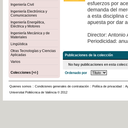
esfuerzos por acer
Ingeniería Civil
demanda del merca
Ingeniería Electrónica y
a esta disciplina
Comunicaciones
apuesta por dar a
Ingeniería Energética,
Eléctrica y Motores
Ingeniería Mecánica y de
Director: Antonio 
Materiales
Periodicidad: anu
Lingüística
Otras Tecnologías y Ciencias
Aplicadas
Publicaciones de la colección
Varios
No hay publicaciones en esta colecc
Colecciones [+/-]
Ordenado por
Quienes somos
::
Condiciones generales de contratación
::
Política de privacidad
::
A
Universitat Politècnica de València © 2012