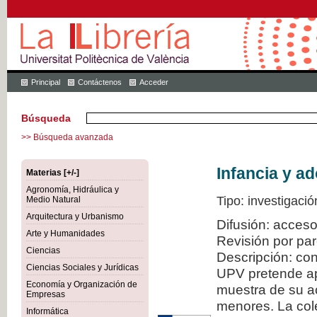
Principal
Contáctenos
Acceder
Búsqueda
>> Búsqueda avanzada
Infancia y a
Materias [+/-]
Agronomía, Hidráulica y
Tipo: investigació
Medio Natural
Arquitectura y Urbanismo
Difusión: acceso
Arte y Humanidades
Revisión por pa
Ciencias
Descripción: con
Ciencias Sociales y Jurídicas
UPV pretende ap
Economía y Organización de
muestra de su ac
Empresas
menores. La col
Informática