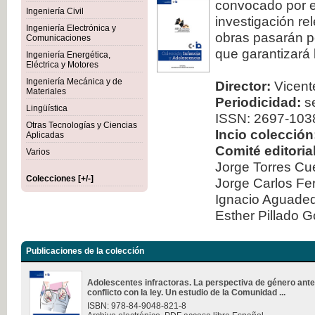
convocado por el
Ingeniería Civil
investigación re
Ingeniería Electrónica y
obras pasarán po
Comunicaciones
que garantizará 
Ingeniería Energética,
Eléctrica y Motores
Ingeniería Mecánica y de
Director:
Vicente
Materiales
Periodicidad:
se
Lingüística
ISSN: 2697-103
Otras Tecnologías y Ciencias
Incio colección
Aplicadas
Comité editorial
Varios
Jorge Torres Cu
Colecciones [+/-]
Jorge Carlos Fe
Ignacio Aguad
Esther Pillado 
Publicaciones de la colección
Adolescentes infractoras. La perspectiva de género ante
conflicto con la ley. Un estudio de la Comunidad ...
ISBN: 978-84-9048-821-8