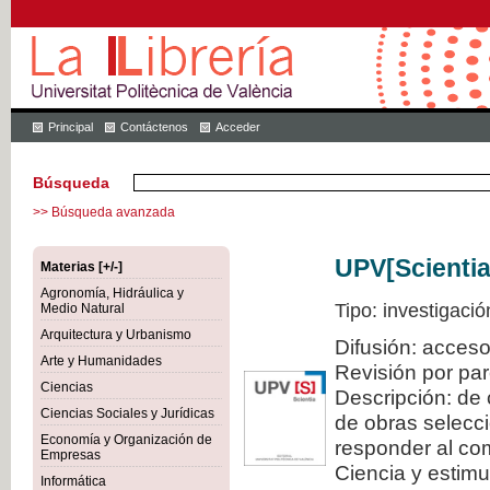
Principal
Contáctenos
Acceder
Búsqueda
>> Búsqueda avanzada
UPV[Scientia
Materias [+/-]
Agronomía, Hidráulica y
Tipo: investigació
Medio Natural
Arquitectura y Urbanismo
Difusión: acceso
Arte y Humanidades
Revisión por pa
Ciencias
Descripción: de 
Ciencias Sociales y Jurídicas
de obras selecci
Economía y Organización de
responder al com
Empresas
Ciencia y estimul
Informática