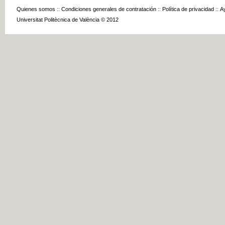
Quienes somos
::
Condiciones generales de contratación
::
Política de privacidad
::
A
Universitat Politècnica de València © 2012