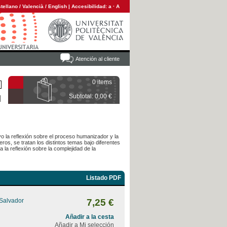
tellano
/
Valencià
/
English
|
Accesibilidad:
a
·
A
Atención al cliente
0 items
Subtotal: 0,00 €
o la reflexión sobre el proceso humanizador y la
s, se tratan los distintos temas bajo diferentes
 la reflexión sobre la complejidad de la
Listado PDF
 Salvador
7,25 €
Añadir a la cesta
Añadir a Mi selección