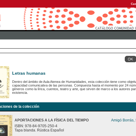
Cas
Letras humanas
Dentro del ámbito de Aula Atenea de Humanidades, esta colección tiene como objetiv
capacidad comunicativa de las personas. Compuesta hasta el momento por 24 número
géneros como la lírica, cuentos, teatro y arte, que sirven de marco a los autores para
existencia.
aciones de la colección
APORTACIONES A LA FÍSICA DEL TIEMPO
Amigó Borrás,
ISBN: 978-84-9705-250-4
Tapa blanda. Rústica Español