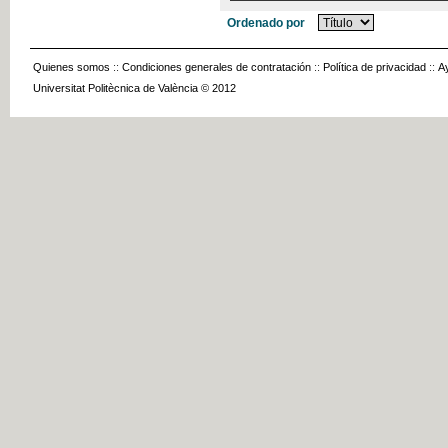
Ordenado por
Quienes somos
::
Condiciones generales de contratación
::
Política de privacidad
::
A
Universitat Politècnica de València © 2012