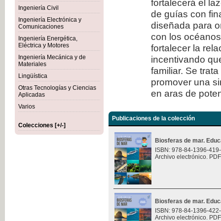
fortalecerá el l
Ingeniería Civil
de guías con fi
Ingeniería Electrónica y
diseñada para or
Comunicaciones
con los océanos.
Ingeniería Energética,
Eléctrica y Motores
fortalecer la rel
Ingeniería Mecánica y de
incentivando que
Materiales
familiar. Se trat
Lingüística
promover una sin
Otras Tecnologías y Ciencias
en aras de potenc
Aplicadas
Varios
Publicaciones de la colección
Colecciones [+/-]
Biosferas de mar. Educ
ISBN: 978-84-1396-419
Archivo electrónico. PDF
Biosferas de mar. Educ
ISBN: 978-84-1396-422
Archivo electrónico. PDF