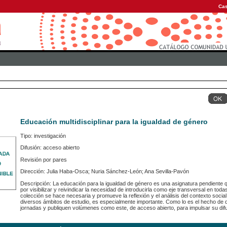
Cas
Educación multidisciplinar para la igualdad de género
Tipo: investigación
Difusión: acceso abierto
Revisión por pares
Dirección: Julia Haba-Osca; Nuria Sánchez-León; Ana Sevilla-Pavón
Descripción: La educación para la igualdad de género es una asignatura pendiente
por visibilizar y reivindicar la necesidad de introducirla como eje transversal en todas l
colección se hace necesaria y promueve la reflexión y el análisis del contexto soci
diversos ámbitos de estudio, es especialmente importante. Como lo es el hecho de 
jornadas y publiquen volúmenes como este, de acceso abierto, para impulsar su difus