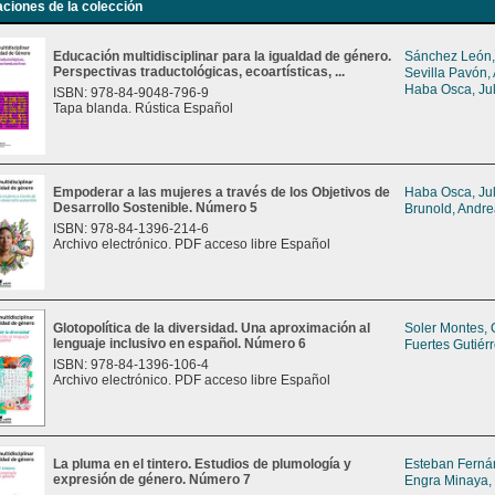
aciones de la colección
Educación multidisciplinar para la igualdad de género.
Sánchez León,
Perspectivas traductológicas, ecoartísticas, ...
Sevilla Pavón,
Haba Osca, Jul
ISBN: 978-84-9048-796-9
Tapa blanda. Rústica Español
Empoderar a las mujeres a través de los Objetivos de
Haba Osca, Jul
Desarrollo Sostenible. Número 5
Brunold, Andr
ISBN: 978-84-1396-214-6
Archivo electrónico. PDF acceso libre Español
Glotopolítica de la diversidad. Una aproximación al
Soler Montes, 
lenguaje inclusivo en español. Número 6
Fuertes Gutiér
ISBN: 978-84-1396-106-4
Archivo electrónico. PDF acceso libre Español
La pluma en el tintero. Estudios de plumología y
Esteban Ferná
expresión de género. Número 7
Engra Minaya,