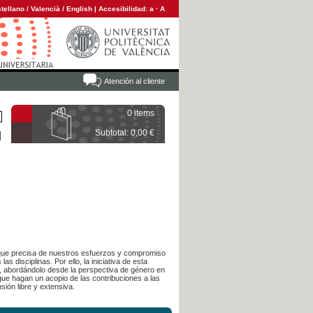
tellano
/
Valencià
/
English
|
Accesibilidad:
a
·
A
Atención al cliente
0 items
Subtotal: 0,00 €
 que precisa de nuestros esfuerzos y compromiso
as disciplinas. Por ello, la iniciativa de esta
al, abordándolo desde la perspectiva de género en
que hagan un acopio de las contribuciones a las
ión libre y extensiva.