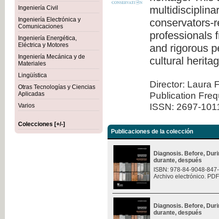
multidisciplina
Ingeniería Civil
Ingeniería Electrónica y
conservators-re
Comunicaciones
professionals 
Ingeniería Energética,
Eléctrica y Motores
and rigorous pe
Ingeniería Mecánica y de
cultural herita
Materiales
Lingüística
Director: Laura 
Otras Tecnologías y Ciencias
Publication Fre
Aplicadas
ISSN: 2697-101
Varios
Colecciones [+/-]
Publicaciones de la colección
Diagnosis. Before, Durin
durante, después
ISBN: 978-84-9048-847
Archivo electrónico. PDF
Diagnosis. Before, Durin
durante, después