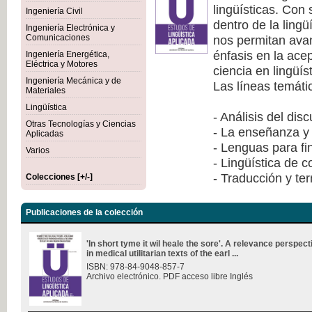
lingüísticas. Con
Ingeniería Civil
dentro de la lingü
Ingeniería Electrónica y
nos permitan avan
Comunicaciones
énfasis en la ace
Ingeniería Energética,
Eléctrica y Motores
ciencia en lingüís
Ingeniería Mecánica y de
Las líneas temáti
Materiales
Lingüística
- Análisis del dis
Otras Tecnologías y Ciencias
- La enseñanza y 
Aplicadas
- Lenguas para fi
Varios
- Lingüística de 
- Traducción y te
Colecciones [+/-]
Publicaciones de la colección
'In short tyme it wil heale the sore'. A relevance perspec
in medical utilitarian texts of the earl ...
ISBN: 978-84-9048-857-7
Archivo electrónico. PDF acceso libre Inglés