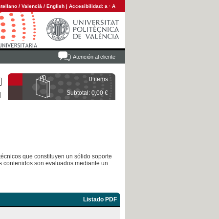
tellano
/
Valencià
/
English
|
Accesibilidad:
a
·
A
Atención al cliente
0 items
Subtotal: 0,00 €
-técnicos que constituyen un sólido soporte
 Sus contenidos son evaluados mediante un
Listado PDF