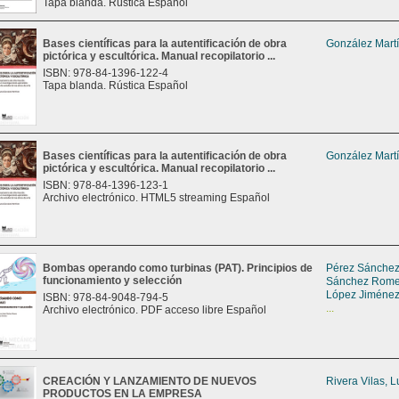
Tapa blanda. Rústica Español
Bases científicas para la autentificación de obra
González Martí
pictórica y escultórica. Manual recopilatorio ...
ISBN: 978-84-1396-122-4
Tapa blanda. Rústica Español
Bases científicas para la autentificación de obra
González Martí
pictórica y escultórica. Manual recopilatorio ...
ISBN: 978-84-1396-123-1
Archivo electrónico. HTML5 streaming Español
Bombas operando como turbinas (PAT). Principios de
Pérez Sánchez
funcionamiento y selección
Sánchez Romer
López Jiménez
ISBN: 978-84-9048-794-5
...
Archivo electrónico. PDF acceso libre Español
CREACIÓN Y LANZAMIENTO DE NUEVOS
Rivera Vilas, L
PRODUCTOS EN LA EMPRESA