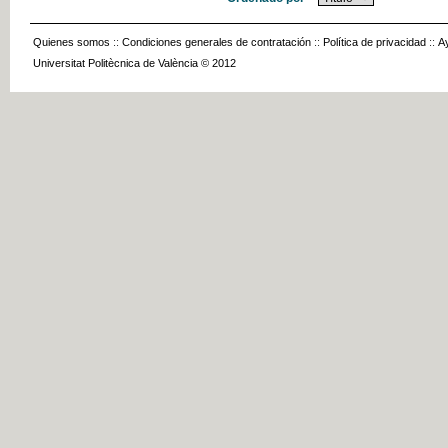
Quienes somos
::
Condiciones generales de contratación
::
Política de privacidad
::
A
Universitat Politècnica de València © 2012