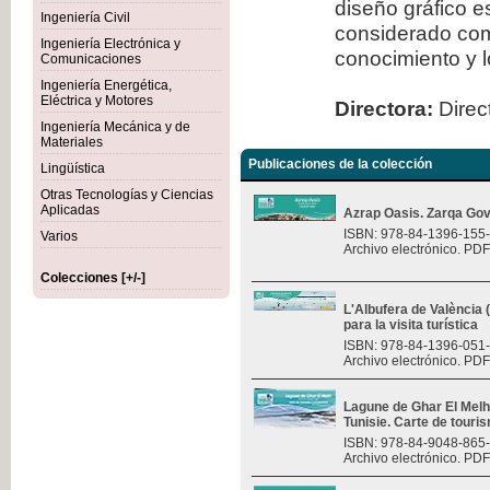
diseño gráfico 
Ingeniería Civil
considerado com
Ingeniería Electrónica y
conocimiento y l
Comunicaciones
Ingeniería Energética,
Eléctrica y Motores
Directora:
Direct
Ingeniería Mecánica y de
Materiales
Publicaciones de la colección
Lingüística
Otras Tecnologías y Ciencias
Aplicadas
Azrap Oasis. Zarqa Gov
ISBN: 978-84-1396-155
Varios
Archivo electrónico. PDF
Colecciones [+/-]
L'Albufera de València
para la visita turística
ISBN: 978-84-1396-051
Archivo electrónico. PDF
Lagune de Ghar El Melh 
Tunisie. Carte de touri
ISBN: 978-84-9048-865
Archivo electrónico. PDF