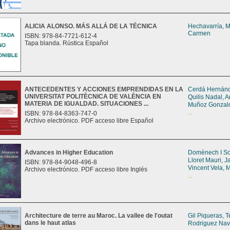
ALICIA ALONSO. MÁS ALLÁ DE LA TÉCNICA
Hechavarría, M
Carmen
ISBN: 978-84-7721-612-4
Tapa blanda. Rústica Español
ANTECEDENTES Y ACCIONES EMPRENDIDAS EN LA
Cerdá Hernánd
UNIVERSITAT POLITÈCNICA DE VALÈNCIA EN
Quilis Nadal, 
MATERIA DE IGUALDAD. SITUACIONES ...
Muñoz Gonzalo
...
ISBN: 978-84-8363-747-0
Archivo electrónico. PDF acceso libre Español
Advances in Higher Education
Domènech I So
Lloret Mauri, 
ISBN: 978-84-9048-496-8
Vincent Vela, M
Archivo electrónico. PDF acceso libre Inglés
...
Architecture de terre au Maroc. La vallee de l'outat
Gil Piqueras, 
dans le haut atlas
Rodriguez Nav