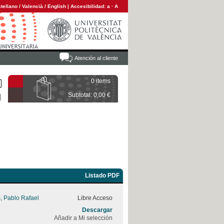
tellano
/
Valencià
/
English
|
Accesibilidad:
a
·
A
Atención al cliente
0 items
Subtotal: 0,00 €
Listado PDF
, Pablo Rafael
Libre Acceso
Descargar
Añadir a Mi selección