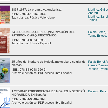
1837-1977: La premsa valencianista
Martínez Galle
Andreu
ISBN: 978-84-1396-320-4
Martínez Sanch
Tapa blanda. Rústica Valenciano
Tomás
24 LECCIONES SOBRE CONSERVACIÓN DEL
Palaia Pérez, L
PATRIMONIO ARQUITECTÓNICO
Tormo Esteve,
ISBN: 978-84-8363-929-0
Tapa blanda. Rústica Español
25 años del Instituto de biología molecular y celular de
Pallás Benet, 
plantas
Cañas Clement
Yenush, Lynne
ISBN: 978-84-9048-666-5
Archivo electrónico. PDF acceso libre Español
ACTIVIDAD EXPERIMENTAL DE I+D+i EN INGENIERÍA
Balairón Pérez
HIDRÁULICA EN España
ISBN: 978-84-9048-238-4
Archivo electrónico. PDF acceso libre Español