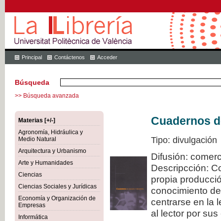
Principal
Contáctenos
Acceder
Búsqueda
>> Búsqueda avanzada
Cuadernos de
Materias [+/-]
Agronomía, Hidráulica y
Tipo: divulgación
Medio Natural
Arquitectura y Urbanismo
Difusión: comerc
Arte y Humanidades
Descripcción: C
Ciencias
propia producció
Ciencias Sociales y Jurídicas
conocimiento de
Economía y Organización de
centrarse en la 
Empresas
al lector por sus
Informática