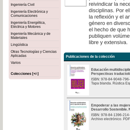
reivindicar la nec
Ingeniería Civil
disciplinas. Por e
Ingeniería Electrónica y
la reflexión y el 
Comunicaciones
género en diverso
Ingeniería Energética,
Eléctrica y Motores
el hecho de que h
Ingeniería Mecánica y de
publiquen volúmen
Materiales
libre y extensiva.
Lingüística
Otras Tecnologías y Ciencias
Aplicadas
Publicaciones de la colección
Varios
Educación multidiscipli
Colecciones [+/-]
Perspectivas traductológ
ISBN: 978-84-9048-796
Tapa blanda. Rústica Es
Empoderar a las mujere
Desarrollo Sostenible.
ISBN: 978-84-1396-214
Archivo electrónico. PDF