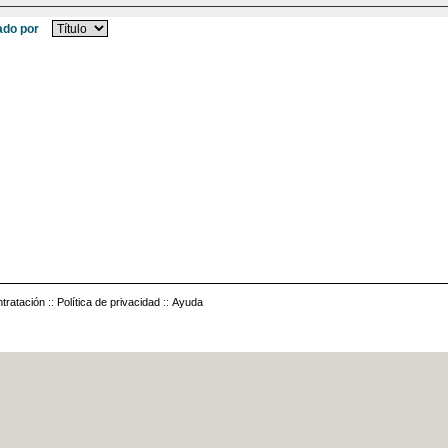
do por
tratación
::
Política de privacidad
::
Ayuda