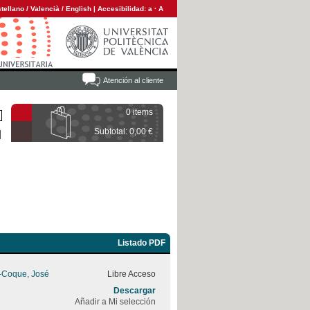
tellano
/
Valencià
/
English
|
Accesibilidad:
a
·
A
Atención al cliente
0 items
Subtotal: 0,00 €
Listado PDF
z-Coque, José
Libre Acceso
Descargar
Añadir a Mi selección