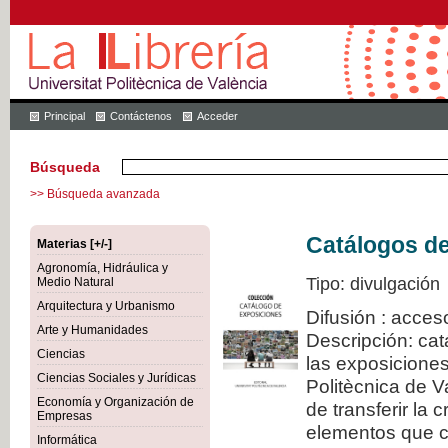
Principal
Contáctenos
Acceder
Búsqueda
>> Búsqueda avanzada
Catálogos d
Materias [+/-]
Agronomía, Hidráulica y
Tipo: divulgación
Medio Natural
Arquitectura y Urbanismo
Difusión : acces
Arte y Humanidades
Descripción: cat
Ciencias
las exposiciones
Ciencias Sociales y Jurídicas
Politècnica de V
Economía y Organización de
de transferir la 
Empresas
elementos que c
Informática