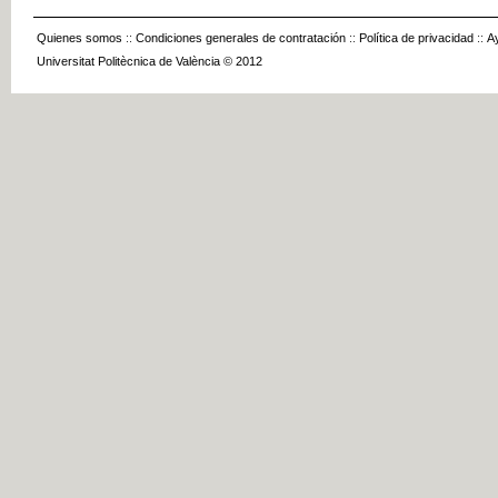
Quienes somos
::
Condiciones generales de contratación
::
Política de privacidad
::
A
Universitat Politècnica de València © 2012