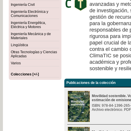
avanzadas y meto
Ingeniería Civil
de investigación, 
Ingeniería Electrónica y
gestión de recurs
Comunicaciones
para la gobernanza
Ingeniería Energética,
Eléctrica y Motores
responsables de p
Ingeniería Mecánica y de
rigurosa para imp
Materiales
papel crucial de l
Lingüística
contra el cambio c
Otras Tecnologías y Ciencias
ClimaTIC se posi
Aplicadas
académica y profe
Varios
sostenible y resili
Colecciones [+/-]
Publicaciones de la colección
Movilidad sostenible. 
estimación de emision
ISBN: 978-84-1396-265
Archivo electrónico. PDF