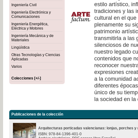
estilo artístico, i
Ingeniería Civil
tradiciones y las 
Ingeniería Electrónica y
cultural en el qu
Comunicaciones
plenamente su sig
Ingeniería Energética,
Eléctrica y Motores
patrimonio artísti
Ingeniería Mecánica y de
transmitirla a las
Materiales
silenciosos de nu
Lingüística
nuestro legado cu
Otras Tecnologías y Ciencias
contenidos que no
Aplicadas
reconocer nuestra
Varios
expresiones creat
a la comunidad ac
Colecciones [+/-]
diferentes épocas
único de su tiempo
la sociedad en la
Publicaciones de la colección
Arquitecturas porticadas valencianas: lonjas, porches y 
ISBN: 978-84-1396-401-0